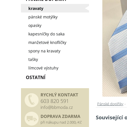
kravaty
pánské motýlky
opasky
kapesníčky do saka
manžetové knoflíčky
spony na kravaty
tašky
límcové výstuhy
OSTATNÍ
RYCHLÝ KONTAKT
603 820 591
-
Pánské doplňky
info@bbmoda.cz
DOPRAVA ZDARMA
Související 
při nákupu nad 2.000,-Kč