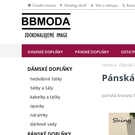
Úvodní strana
Katalog zboží
Vše o nákupu
Kont
DÁMSKÉ DOPLŇKY
PÁNSKÉ DOPLŇKY
OSTAT
Home
Pánské 
DÁMSKÉ DOPLŇKY
Pánská
hedvábné šátky
šátky a šály
pánská kravata 
kabelky a tašky
opasky
náramky
dárkové sady
PÁNSKÉ DOPLŇKY