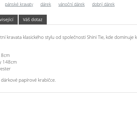
pánské kravaty
dárek
vánoční dárek
dobrý dárek
isející
Váš dotaz
tní kravata klasického stylu od společnosti Shini Tie, kde dominuje k
y 8cm
ty 148cm
yester
dárkové papírové krabičce.