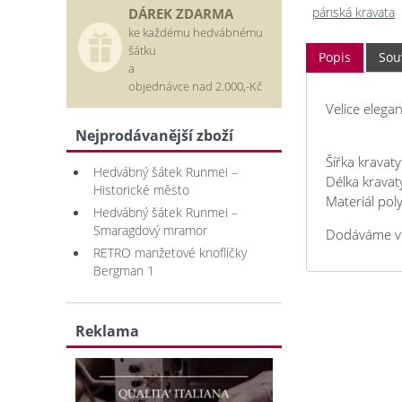
pánská kravata
DÁREK ZDARMA
ke každému hedvábnému
šátku
Popis
Souv
a
objednávce nad 2.000,-Kč
Velice elegan
Nejprodávanější zboží
Šířka kravat
Hedvábný šátek Runmei –
Délka krava
Historické město
Materiál pol
Hedvábný šátek Runmei –
Smaragdový mramor
Dodáváme v 
RETRO manžetové knoflíčky
Bergman 1
Reklama