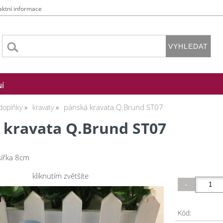
aktní informace
NÍ
pánská kravata Q.Brund ST07
doplňky
kravaty
 kravata Q.Brund ST07
šířka 8cm
kliknutím zvětšíte
Kód: