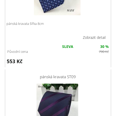
pánská kravata šířka 8cm
Zobrazit detail
SLEVA
30 %
Původní cena
790
Kč
553
Kč
pánská kravata ST09