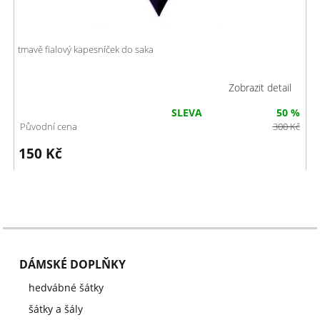
tmavě fialový kapesníček do saka
Zobrazit detail
SLEVA
50 %
Původní cena
300
Kč
150
Kč
DÁMSKÉ DOPLŇKY
hedvábné šátky
šátky a šály