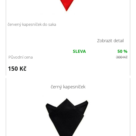
červený kapesníček do saka
Zobrazit detail
SLEVA
50 %
Původní cena
300
Kč
150
Kč
černý kapesníček