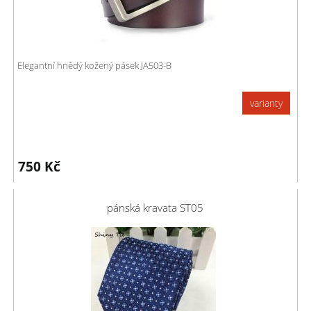
Elegantní hnědý kožený pásek JA503-B
varianty
750
Kč
pánská kravata ST05