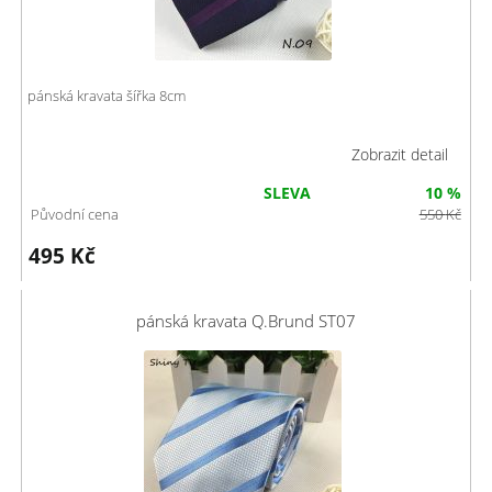
pánská kravata šířka 8cm
Zobrazit detail
SLEVA
10 %
Původní cena
550
Kč
495
Kč
pánská kravata Q.Brund ST07