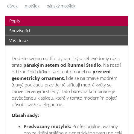
dárek
motýlek
pánský motýlek
Popis
Související
Váš dotaz
Dodejte svému outfitu dynamický a sebevědomý ráz s
tímto
pánským setem od Runmei Studio
. Na rozdíl
od tradičních křivek sází tento model na
precizní
geometrický ornament
, kde se na tmavě modrém
(navy) podkladu pravidelně střídají modré květy se
zářivě červenými středy. Tato barevná kombinace je
osvědčenou klasikou, která v tomto moderním pojetí
působí svěže a elegantně.
Obsah sady:
Předvázaný motýlek:
Profesionálně uvázaný
pro zajištění stálého a symetrického tvaru po celý