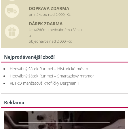
DOPRAVA ZDARMA
při nákupu nad 2.000,-Kč
DÁREK ZDARMA
ke každému hedvábnému šátku
a
objednávce nad 2.000,-Kč
Nejprodávanější zboží
Hedvábný šátek Runmei – Historické město
Hedvábný šátek Runmei – Smaragdový mramor
RETRO manžetové knoflíčky Bergman 1
Reklama