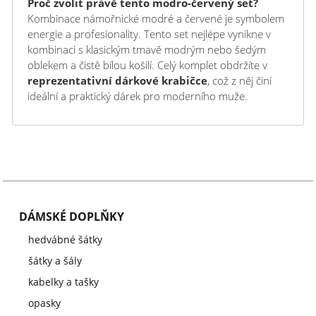
Proč zvolit právě tento modro-červený set?
Kombinace námořnické modré a červené je symbolem
energie a profesionality. Tento set nejlépe vynikne v
kombinaci s klasickým tmavě modrým nebo šedým
oblekem a čistě bílou košilí. Celý komplet obdržíte v
reprezentativní dárkové krabičce
, což z něj činí
ideální a praktický dárek pro moderního muže.
DÁMSKÉ DOPLŇKY
hedvábné šátky
šátky a šály
kabelky a tašky
opasky