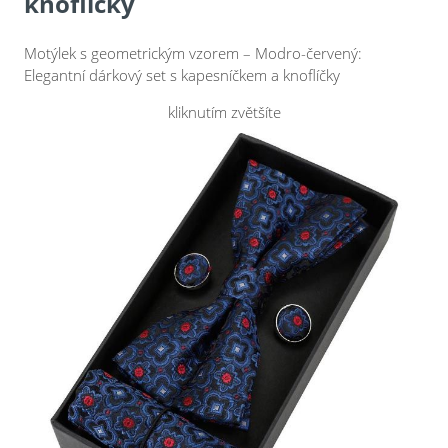
knoflíčky
Motýlek s geometrickým vzorem – Modro-červený:
Elegantní dárkový set s kapesníčkem a knoflíčky
kliknutím zvětšíte