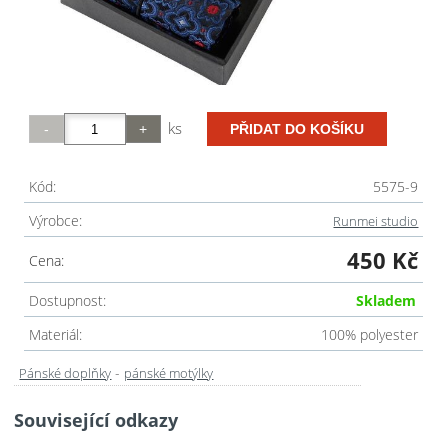
ks
Kód:
5575-9
Výrobce:
Runmei studio
450 Kč
Cena:
Dostupnost:
Skladem
Materiál:
100% polyester
-
Pánské doplňky
pánské motýlky
Související odkazy