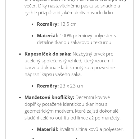
večer. Díky nastavitelnému pásku se snadno a
rychle přizpůsobí jakémukoliv obvodu krku.
Rozměry:
12,5 cm
Materiál:
100% prémiový polyester s
detailně tkanou žakárovou texturou.
Kapesníček do saka:
Nezbytný prvek pro
ucelený společenský vzhled, který vzorem i
barvou dokonale ladí k motýlku a pozvedne
náprsní kapsu vašeho saka.
Rozměry:
23 x 23 cm
Manžetové knoflíčky:
Decentní kovové
doplňky potažené identickou tkaninou s
geometrickým motivem, které zajistí dokonalé
sladění celého outfitu od límce až po manžety.
Materiál:
Kvalitní slitina kovů a polyester.