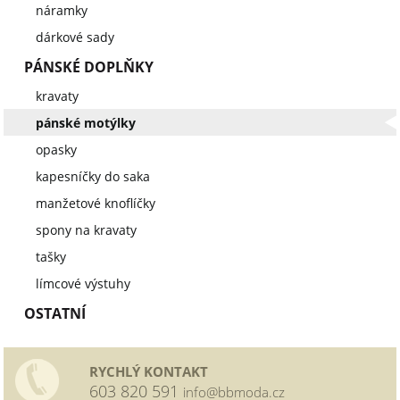
náramky
dárkové sady
PÁNSKÉ DOPLŇKY
kravaty
pánské motýlky
opasky
kapesníčky do saka
manžetové knoflíčky
spony na kravaty
tašky
límcové výstuhy
OSTATNÍ
RYCHLÝ KONTAKT
603 820 591
info@bbmoda.cz