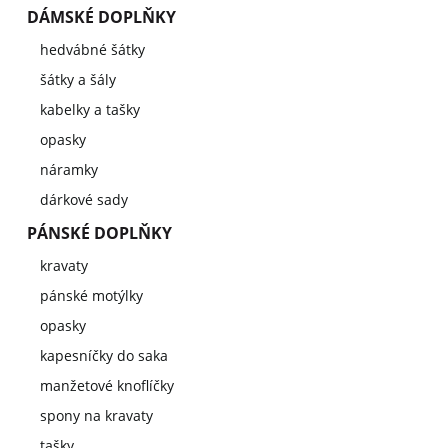
DÁMSKÉ DOPLŇKY
hedvábné šátky
šátky a šály
kabelky a tašky
opasky
náramky
dárkové sady
PÁNSKÉ DOPLŇKY
kravaty
pánské motýlky
opasky
kapesníčky do saka
manžetové knoflíčky
spony na kravaty
tašky