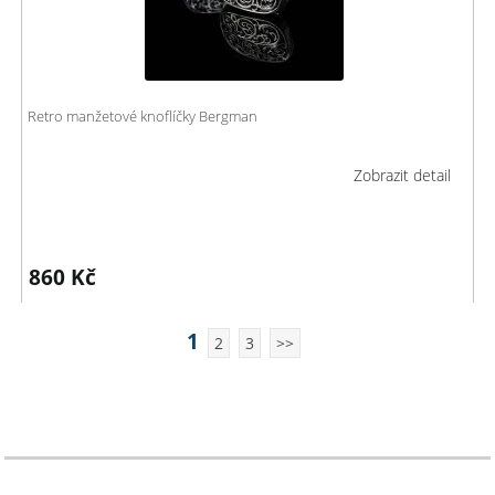
Retro manžetové knoflíčky Bergman
Zobrazit detail
860
Kč
1
2
3
>>