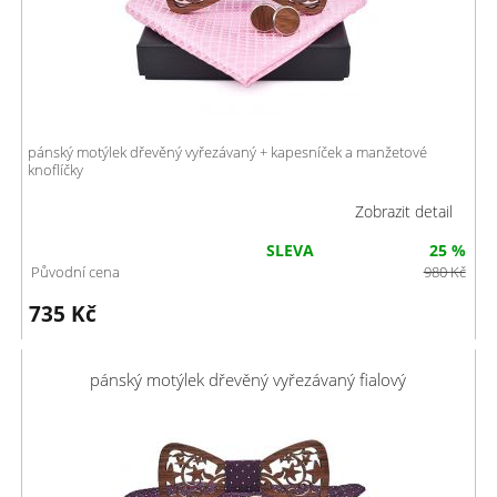
pánský motýlek dřevěný vyřezávaný + kapesníček a manžetové
knoflíčky
Zobrazit detail
SLEVA
25 %
Původní cena
980
Kč
735
Kč
pánský motýlek dřevěný vyřezávaný fialový