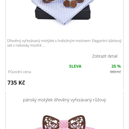
Dřevěný vyřezávaný motýlek s hvězdným motivem: Elegantní dárkový
set v nebesky modré ...
Zobrazit detail
SLEVA
25 %
Původní cena
980
Kč
735
Kč
pánský motýlek dřevěný vyřezávaný růžový