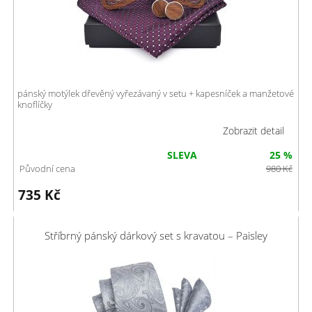
pánský motýlek dřevěný vyřezávaný v setu + kapesníček a manžetové
knoflíčky
Zobrazit detail
SLEVA
25 %
Původní cena
980
Kč
735
Kč
Stříbrný pánský dárkový set s kravatou – Paisley