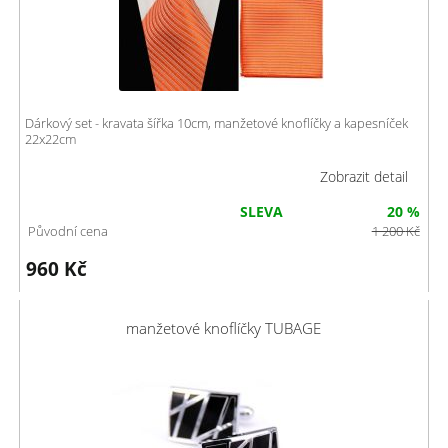
Dárkový set - kravata šířka 10cm, manžetové knoflíčky a kapesníček
22x22cm
Zobrazit detail
SLEVA
20 %
Původní cena
1 200
Kč
960
Kč
manžetové knoflíčky TUBAGE