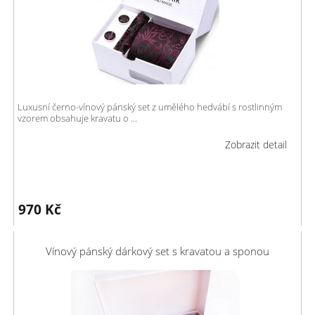
Luxusní černo-vínový pánský set z umělého hedvábí s rostlinným
vzorem obsahuje kravatu o ...
Zobrazit detail
970
Kč
Vínový pánský dárkový set s kravatou a sponou