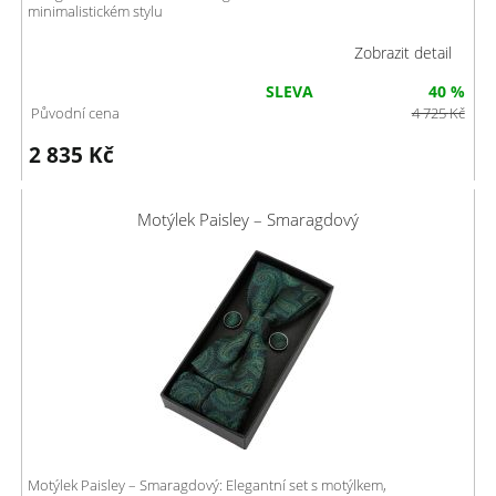
minimalistickém stylu
Zobrazit detail
SLEVA
40 %
Původní cena
4 725
Kč
2 835
Kč
Motýlek Paisley – Smaragdový
Motýlek Paisley – Smaragdový: Elegantní set s motýlkem,