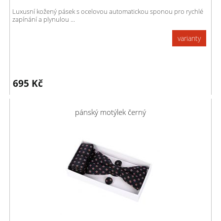
Luxusní kožený pásek s ocelovou automatickou sponou pro rychlé
zapínání a plynulou ...
varianty
695
Kč
pánský motýlek černý