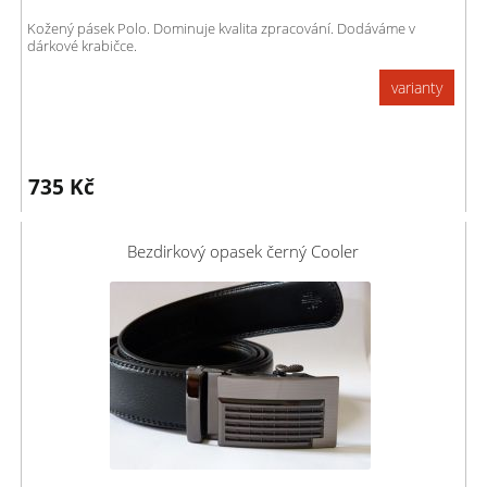
Kožený pásek Polo. Dominuje kvalita zpracování. Dodáváme v
dárkové krabičce.
varianty
735
Kč
Bezdirkový opasek černý Cooler