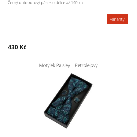
Černý outdoorový pásek o délce až 140cm
varianty
430
Kč
Motýlek Paisley – Petrolejový