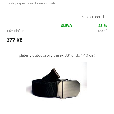
modrý kapesníček do saka s květy
Zobrazit detail
SLEVA
25 %
Původní cena
370
Kč
277
Kč
plátěný outdoorový pásek BB10 (do 140 cm)