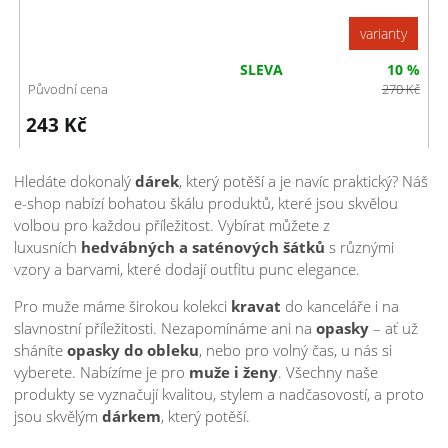
varianty
SLEVA
10 %
Původní cena
270
Kč
243
Kč
Hledáte dokonalý
dárek
, který potěší a je navíc praktický? Náš
e-shop nabízí bohatou škálu produktů, které jsou skvělou
volbou pro každou příležitost. Vybírat můžete z
luxusních
hedvábných a saténových šátků
s různými
vzory a barvami, které dodají outfitu punc elegance.
Pro muže máme širokou kolekci
kravat
do kanceláře i na
slavnostní příležitosti. Nezapomínáme ani na
opasky
– ať už
sháníte
opasky do obleku
, nebo pro volný čas, u nás si
vyberete. Nabízíme je pro
muže i ženy
. Všechny naše
produkty se vyznačují kvalitou, stylem a nadčasovostí, a proto
jsou skvělým
dárkem
, který potěší.