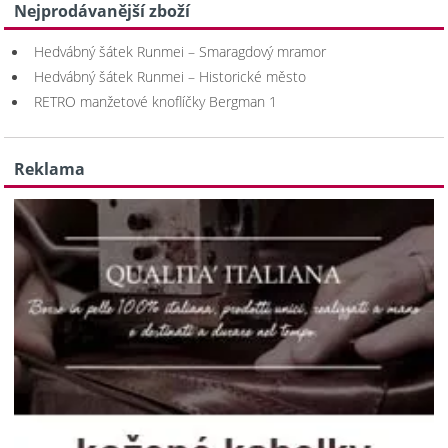
Nejprodávanější zboží
Hedvábný šátek Runmei – Smaragdový mramor
Hedvábný šátek Runmei – Historické město
RETRO manžetové knoflíčky Bergman 1
Reklama