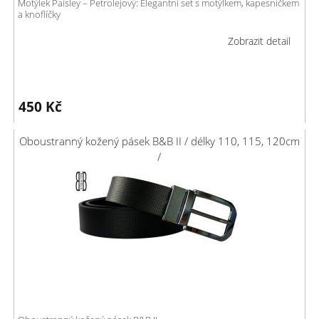
Motýlek Paisley – Petrolejový: Elegantní set s motýlkem, kapesníčkem
a knoflíčky
Zobrazit detail
450
Kč
Oboustranný kožený pásek B&B II / délky 110, 115, 120cm
/