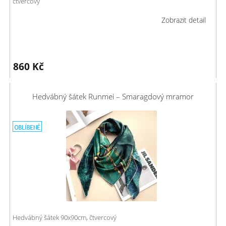
čtvercový
Zobrazit detail
860
Kč
Hedvábný šátek Runmei – Smaragdový mramor
Hedvábný šátek 90x90cm, čtvercový