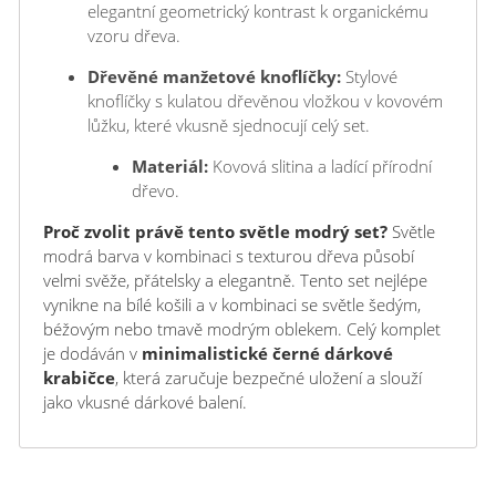
elegantní geometrický kontrast k organickému
vzoru dřeva.
Dřevěné manžetové knoflíčky:
Stylové
knoflíčky s kulatou dřevěnou vložkou v kovovém
lůžku, které vkusně sjednocují celý set.
Materiál:
Kovová slitina a ladící přírodní
dřevo.
Proč zvolit právě tento světle modrý set?
Světle
modrá barva v kombinaci s texturou dřeva působí
velmi svěže, přátelsky a elegantně. Tento set nejlépe
vynikne na bílé košili a v kombinaci se světle šedým,
béžovým nebo tmavě modrým oblekem. Celý komplet
je dodáván v
minimalistické černé dárkové
krabičce
, která zaručuje bezpečné uložení a slouží
jako vkusné dárkové balení.