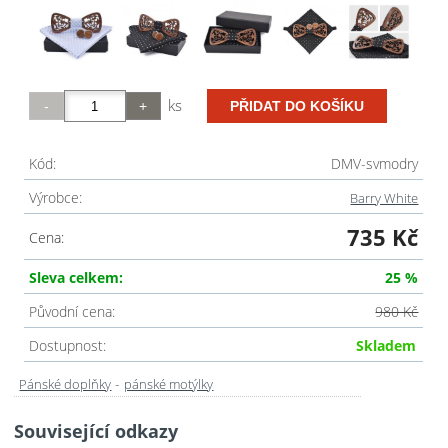
ks
Kód:
DMV-svmodry
Výrobce:
Barry White
735 Kč
Cena:
Sleva celkem:
25 %
Původní cena:
980 Kč
Dostupnost:
Skladem
-
Pánské doplňky
pánské motýlky
Související odkazy