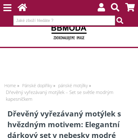
Home
Pánské doplňky
pánské motýlky
Dřevěný vyřezávaný motýlek – Set se světle modrým
kapesníčkem
Dřevěný vyřezávaný motýlek s
hvězdným motivem: Elegantní
dárkový set v nebesky modré