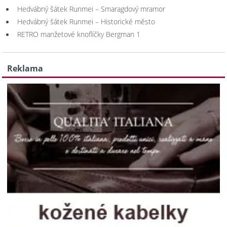
Hedvábný šátek Runmei – Smaragdový mramor
Hedvábný šátek Runmei – Historické město
RETRO manžetové knoflíčky Bergman 1
Reklama