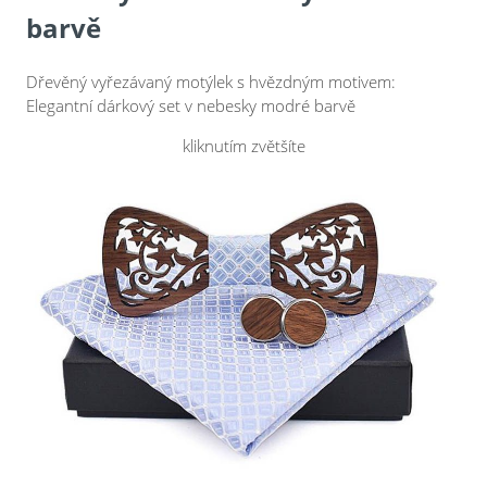
barvě
Dřevěný vyřezávaný motýlek s hvězdným motivem:
Elegantní dárkový set v nebesky modré barvě
kliknutím zvětšíte