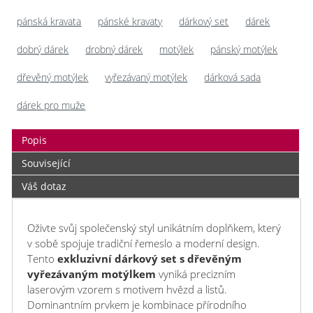
pánská kravata
pánské kravaty
dárkový set
dárek
dobrý dárek
drobný dárek
motýlek
pánský motýlek
dřevěný motýlek
vyřezávaný motýlek
dárková sada
dárek pro muže
Popis
Související
Váš dotaz
Oživte svůj společenský styl unikátním doplňkem, který
v sobě spojuje tradiční řemeslo a moderní design.
Tento
exkluzivní dárkový set s dřevěným
vyřezávaným motýlkem
vyniká precizním
laserovým vzorem s motivem hvězd a listů.
Dominantním prvkem je kombinace přírodního