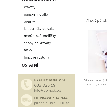
kravaty
pánské motýlky
Vínový pánsk
opasky
kapesníčky do saka
manžetové knoflíčky
spony na kravaty
tašky
límcové výstuhy
OSTATNÍ
RYCHLÝ KONTAKT
Vínový pánský dá
kravatou, spono
603 820 591
info@bbmoda.cz
DOPRAVA ZDARMA
při nákupu nad 2.000,-Kč