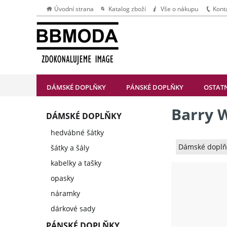
Úvodní strana
Katalog zboží
Vše o nákupu
Kont
DÁMSKÉ DOPLŇKY
PÁNSKÉ DOPLŇKY
OSTAT
Barry 
DÁMSKÉ DOPLŇKY
hedvábné šátky
Dámské doplň
šátky a šály
kabelky a tašky
opasky
náramky
dárkové sady
PÁNSKÉ DOPLŇKY