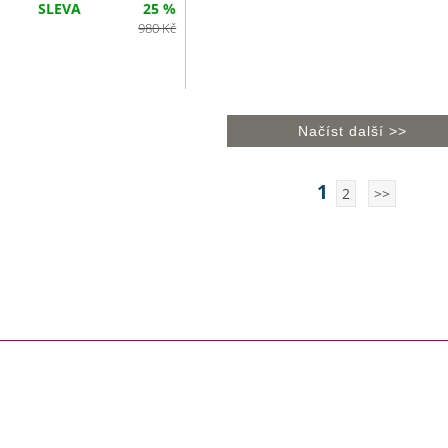
SLEVA
25 %
980
Kč
1
2
>>