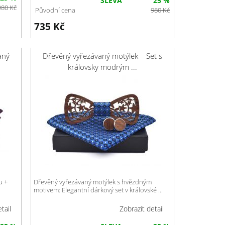
SLEVA
25 %
980
Kč
Původní cena
980
Kč
735
Kč
aný
Dřevěný vyřezávaný motýlek – Set s
královsky modrým ...
u +
Dřevěný vyřezávaný motýlek s hvězdným
motivem: Elegantní dárkový set v královské ...
tail
Zobrazit detail