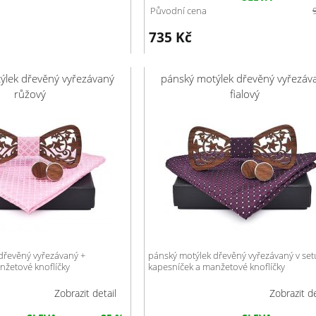
Původní cena
735
Kč
ýlek dřevěný vyřezávaný
pánský motýlek dřevěný vyřezáv
růžový
fialový
dřevěný vyřezávaný +
pánský motýlek dřevěný vyřezávaný v set
nžetové knoflíčky
kapesníček a manžetové knoflíčky
Zobrazit detail
Zobrazit de