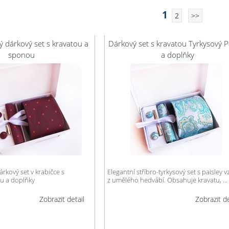
1
2
>>
ý dárkový set s kravatou a
Dárkový set s kravatou Tyrkysový P
sponou
a doplňky
rkový set v krabičce s
Elegantní stříbro-tyrkysový set s paisley 
u a doplňky
z umělého hedvábí. Obsahuje kravatu, ...
Zobrazit detail
Zobrazit de