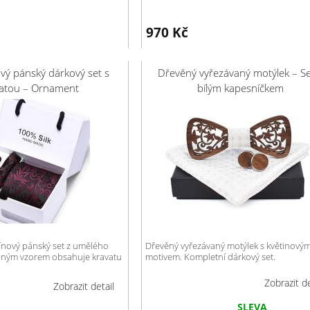
970
Kč
vý pánský dárkový set s
Dřevěný vyřezávaný motýlek – Se
vatou – Ornament
bílým kapesníčkem
ínový pánský set z umělého
Dřevěný vyřezávaný motýlek s květinový
inným vzorem obsahuje kravatu
motivem. Kompletní dárkový set.
Zobrazit de
Zobrazit detail
SLEVA