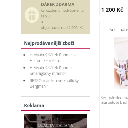
DÁREK ZDARMA
1 200
Kč
ke každému hedvábnému
šátku
a
objednávce nad 2.000,-Kč
Set - pán
Nejprodávanější zboží
Hedvábný šátek Runmei –
Historické město
Hedvábný šátek Runmei –
Smaragdový mramor
RETRO manžetové knoflíčky
Bergman 1
Set - pánská kra
manžetové knofl
Reklama