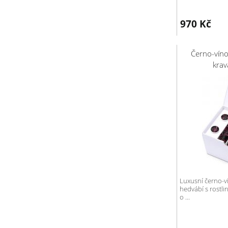
970
Kč
Černo-víno
kra
Luxusní černo-v
hedvábí s rostl
o ...