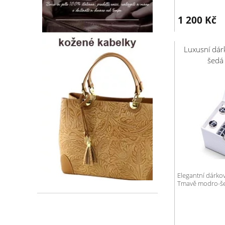
1 200
Kč
Luxusní dár
šedá
Elegantní dárko
Tmavě modro-šedá