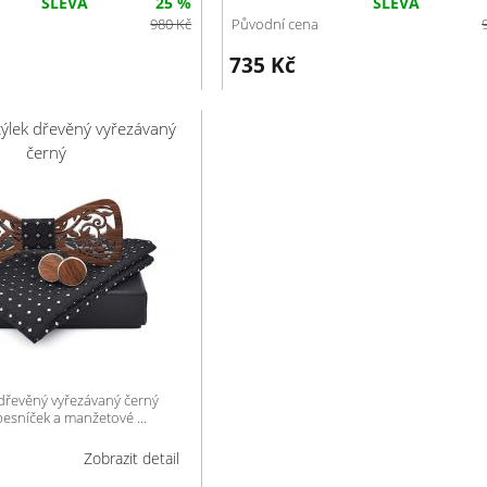
SLEVA
25 %
SLEVA
980
Kč
Původní cena
735
Kč
ýlek dřevěný vyřezávaný
černý
dřevěný vyřezávaný černý
esníček a manžetové ...
Zobrazit detail