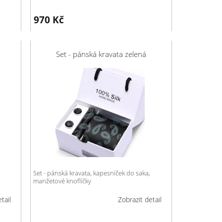
970
Kč
Set - pánská kravata zelená
Set - pánská kravata, kapesníček do saka,
manžetové knoflíčky
tail
Zobrazit detail