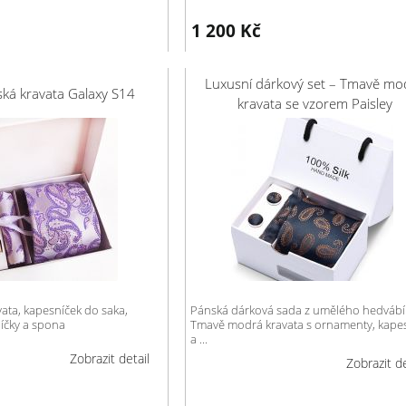
1 200
Kč
Luxusní dárkový set – Tmavě mo
ská kravata Galaxy S14
kravata se vzorem Paisley
vata, kapesníček do saka,
Pánská dárková sada z umělého hedvábí
íčky a spona
Tmavě modrá kravata s ornamenty, kape
a ...
Zobrazit detail
Zobrazit de