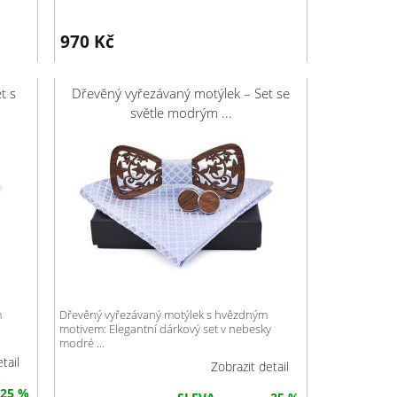
970
Kč
t s
Dřevěný vyřezávaný motýlek – Set se
světle modrým ...
m
Dřevěný vyřezávaný motýlek s hvězdným
motivem: Elegantní dárkový set v nebesky
modré ...
tail
Zobrazit detail
25 %