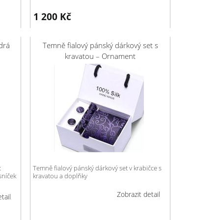
1 200
Kč
drá
Temně fialový pánský dárkový set s
kravatou – Ornament
:
Temně fialový pánský dárkový set v krabičce s
sníček
kravatou a doplňky
Zobrazit detail
tail