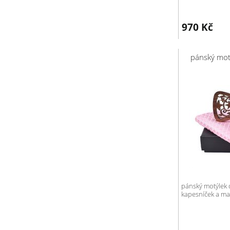
970
Kč
pánský mot
pánský motýlek 
kapesníček a ma