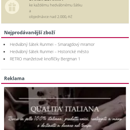
ke každému hedvábnému šátku
a
objednávce nad 2.000,-Kč
Nejprodávanější zboží
Hedvábný šátek Runmei – Smaragdový mramor
Hedvábný šátek Runmei – Historické město
RETRO manžetové knoflíčky Bergman 1
Reklama