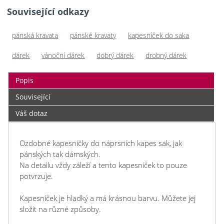
Související odkazy
pánská kravata
pánské kravaty
kapesníček do saka
dárek
vánoční dárek
dobrý dárek
drobný dárek
Popis
Související
Váš dotaz
Ozdobné kapesníčky do náprsních kapes sak, jak
pánských tak dámských.
Na detailu vždy záleží a tento kapesníček to pouze
potvrzuje.
Kapesníček je hladký a má krásnou barvu. Můžete jej
složit na různé způsoby.