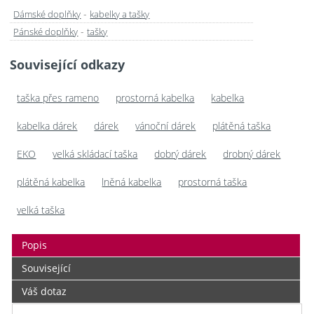
-
Dámské doplňky
kabelky a tašky
-
Pánské doplňky
tašky
Související odkazy
taška přes rameno
prostorná kabelka
kabelka
kabelka dárek
dárek
vánoční dárek
plátěná taška
EKO
velká skládací taška
dobrý dárek
drobný dárek
plátěná kabelka
lněná kabelka
prostorná taška
velká taška
Popis
Související
Váš dotaz