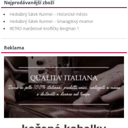
Nejprodávanější zboží
Hedvábný šátek Runmei – Historické město
Hedvábný šátek Runmei – Smaragdový mramor
RETRO manžetové knoflíčky Bergman 1
Reklama