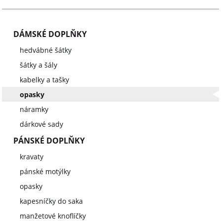
DÁMSKÉ DOPLŇKY
hedvábné šátky
šátky a šály
kabelky a tašky
opasky
náramky
dárkové sady
PÁNSKÉ DOPLŇKY
kravaty
pánské motýlky
opasky
kapesníčky do saka
manžetové knoflíčky