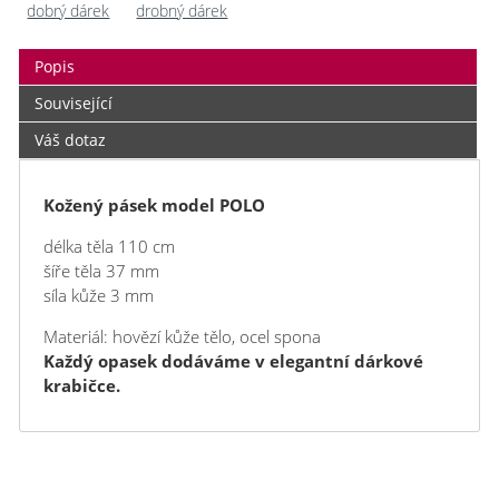
dobrý dárek
drobný dárek
Popis
Související
Váš dotaz
Kožený pásek model POLO
délka těla 110 cm
šíře těla 37 mm
síla kůže 3 mm
Materiál: hovězí kůže tělo, ocel spona
Každý opasek dodáváme v elegantní dárkové
krabičce.