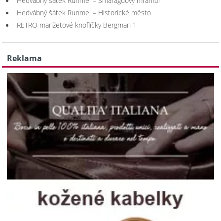
Hedvábný šátek Runmei – Smaragdový mramor
Hedvábný šátek Runmei – Historické město
RETRO manžetové knoflíčky Bergman 1
Reklama