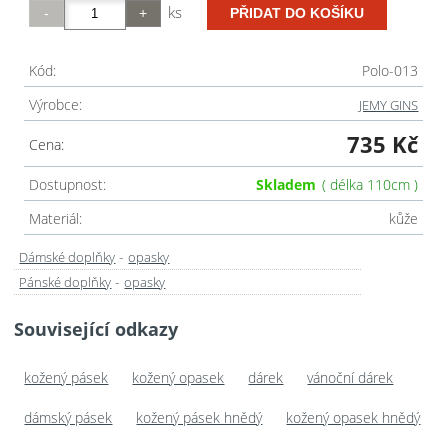
ks
Kód:
Polo-013
Výrobce:
JEMY GINS
735 Kč
Cena:
Dostupnost:
Skladem
( délka 110cm )
Materiál:
kůže
-
Dámské doplňky
opasky
-
Pánské doplňky
opasky
Související odkazy
kožený pásek
kožený opasek
dárek
vánoční dárek
dámský pásek
kožený pásek hnědý
kožený opasek hnědý