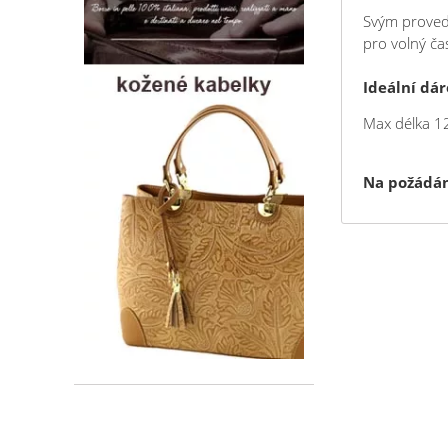
Svým provede
pro volný ča
Ideální dár
Max délka 12
Na požádán