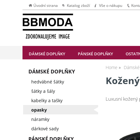
Úvodní strana
Katalog zboží
Vše o nákupu
Kont
DÁMSKÉ DOPLŇKY
PÁNSKÉ DOPLŇKY
OSTAT
Home
Dámské 
DÁMSKÉ DOPLŇKY
Kožený 
hedvábné šátky
šátky a šály
Luxusní kožený 
kabelky a tašky
opasky
náramky
dárkové sady
PÁNSKÉ DOPLŇKY