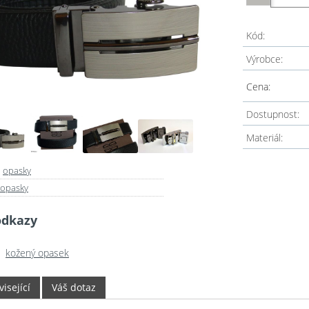
Kód:
Výrobce:
Cena:
Dostupnost:
Materiál:
-
opasky
opasky
odkazy
kožený opasek
isející
Váš dotaz