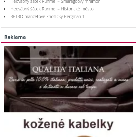
Hedvábný šátek Runmei – Smaragdový mramor
Hedvábný šátek Runmei – Historické město
RETRO manžetové knoflíčky Bergman 1
Reklama