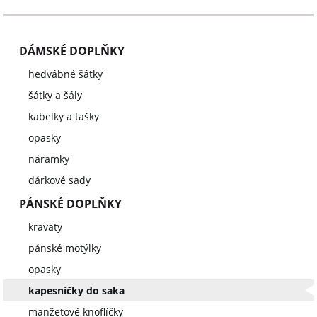
DÁMSKÉ DOPLŇKY
hedvábné šátky
šátky a šály
kabelky a tašky
opasky
náramky
dárkové sady
PÁNSKÉ DOPLŇKY
kravaty
pánské motýlky
opasky
kapesníčky do saka
manžetové knoflíčky