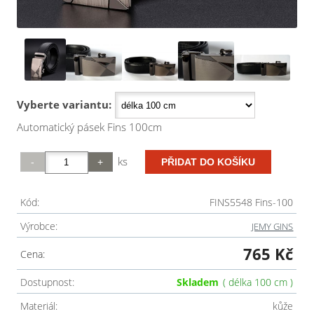
Vyberte variantu:
Automatický pásek Fins 100cm
ks
Kód:
FINS5548 Fins-100
Výrobce:
JEMY GINS
765 Kč
Cena:
Dostupnost:
Skladem
( délka 100 cm )
Materiál:
kůže