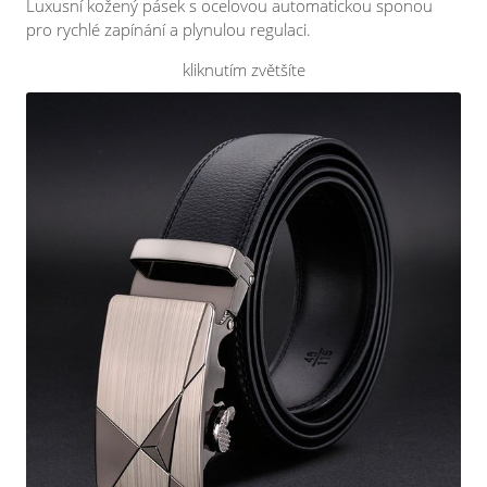
Luxusní kožený pásek s ocelovou automatickou sponou
pro rychlé zapínání a plynulou regulaci.
kliknutím zvětšíte