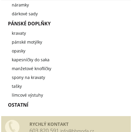
náramky
dárkové sady
PÁNSKÉ DOPLŇKY
kravaty
pánské motýlky
opasky
kapesníčky do saka
manžetové knoflíčky
spony na kravaty
tašky
límcové výstuhy
OSTATNÍ
RYCHLÝ KONTAKT
603 820 591
info@bbmoda.cz