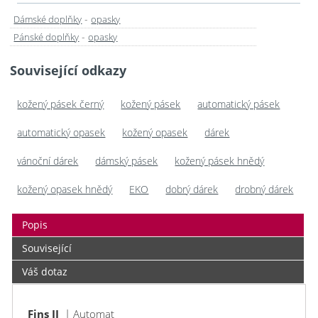
-
Dámské doplňky
opasky
-
Pánské doplňky
opasky
Související odkazy
kožený pásek černý
kožený pásek
automatický pásek
automatický opasek
kožený opasek
dárek
vánoční dárek
dámský pásek
kožený pásek hnědý
kožený opasek hnědý
EKO
dobrý dárek
drobný dárek
Popis
Související
Váš dotaz
Fins II
| Automat