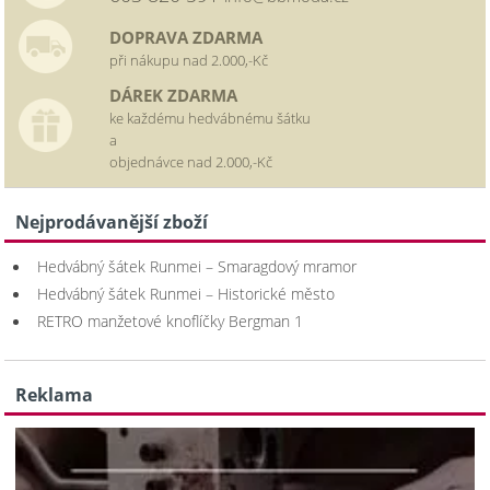
DOPRAVA ZDARMA
při nákupu nad 2.000,-Kč
DÁREK ZDARMA
ke každému hedvábnému šátku
a
objednávce nad 2.000,-Kč
Nejprodávanější zboží
Hedvábný šátek Runmei – Smaragdový mramor
Hedvábný šátek Runmei – Historické město
RETRO manžetové knoflíčky Bergman 1
Reklama