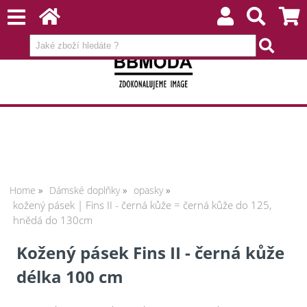
Home
Dámské doplňky
opasky
kožený pásek | Fins II - černá kůže = černá kůže do 125,
hnědá do 130cm
Kožený pásek Fins II - černá kůže
délka 100 cm