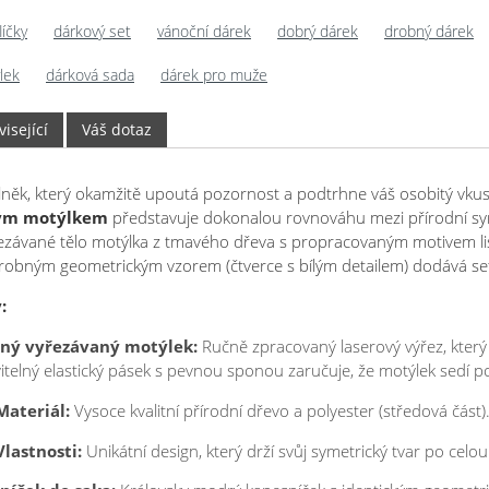
íčky
dárkový set
vánoční dárek
dobrý dárek
drobný dárek
lek
dárková sada
dárek pro muže
isející
Váš dotaz
něk, který okamžitě upoutá pozornost a podtrhne váš osobitý vku
ým motýlkem
představuje dokonalou rovnováhu mezi přírodní syr
ezávané tělo motýlka z tmavého dřeva s propracovaným motivem lis
robným geometrickým vzorem (čtverce s bílým detailem) dodává set
:
ný vyřezávaný motýlek:
Ručně zpracovaný laserový výřez, který 
itelný elastický pásek s pevnou sponou zaručuje, že motýlek sedí 
Materiál:
Vysoce kvalitní přírodní dřevo a polyester (středová část)
Vlastnosti:
Unikátní design, který drží svůj symetrický tvar po celo