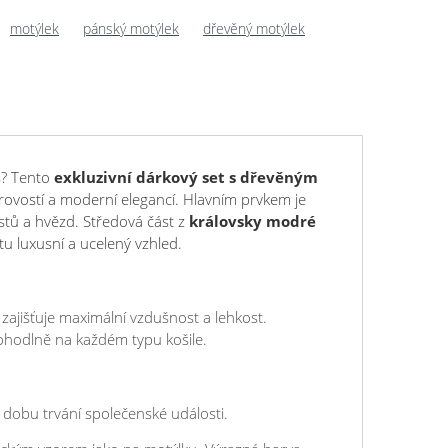
motýlek
pánský motýlek
dřevěný motýlek
s? Tento
exkluzivní dárkový set s dřevěným
ovostí a moderní elegancí. Hlavním prvkem je
tů a hvězd. Středová část z
královsky modré
u luxusní a ucelený vzhled.
zajišťuje maximální vzdušnost a lehkost.
pohodlně na každém typu košile.
.
u dobu trvání společenské události.