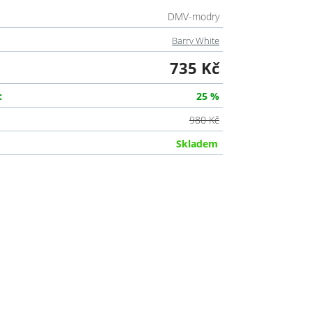
DMV-modry
Barry White
735 Kč
:
25 %
980 Kč
Skladem