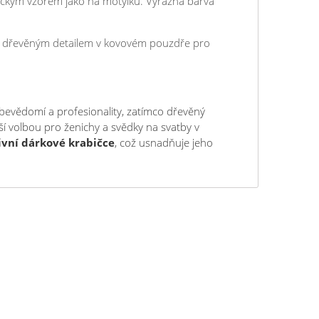
ickým vzorem jako na motýlku. Výrazná barva
m dřevěným detailem v kovovém pouzdře pro
evědomí a profesionality, zatímco dřevěný
ší volbou pro ženichy a svědky na svatby v
ivní dárkové krabičce
, což usnadňuje jeho