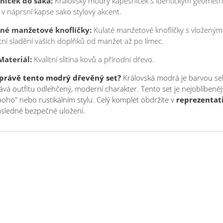
níček do saka:
Královsky modrý kapesníček s identickým geometr
í v náprsní kapse sako stylový akcent.
né manžetové knoflíčky:
Kulaté manžetové knoflíčky s vložený
tní sladění vašich doplňků od manžet až po límec.
Materiál:
Kvalitní slitina kovů a přírodní dřevo.
t právě tento modrý dřevěný set?
Královská modrá je barvou seb
vá outfitu odlehčený, moderní charakter. Tento set je nejoblíbeněj
boho" nebo rustikálním stylu. Celý komplet obdržíte v
reprezentat
ásledné bezpečné uložení.