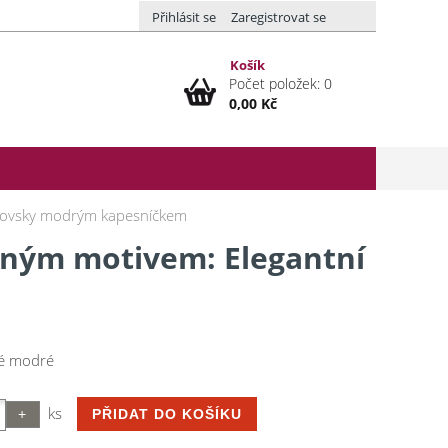
Přihlásit se
Zaregistrovat se
Košík
Počet položek: 0
0,00 Kč
álovsky modrým kapesníčkem
dným motivem: Elegantní
ké modré
ks