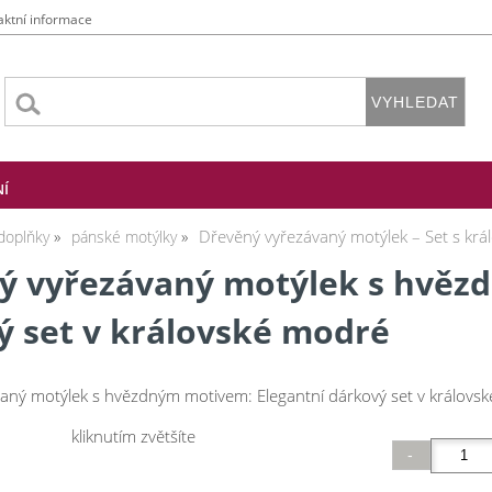
aktní informace
NÍ
Dřevěný vyřezávaný motýlek – Set s kr
doplňky
pánské motýlky
ý vyřezávaný motýlek s hvěz
ý set v královské modré
aný motýlek s hvězdným motivem: Elegantní dárkový set v královs
kliknutím zvětšíte