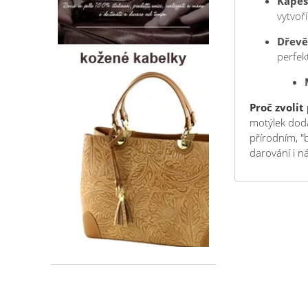
Kapes
vytvoř
Dřevě
perfek
Proč zvoli
motýlek dodá
přírodním, "
darování i n