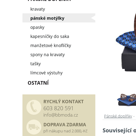
kravaty
pánské motýlky
opasky
kapesníčky do saka
manžetové knoflíčky
spony na kravaty
tašky
límcové výstuhy
OSTATNÍ
RYCHLÝ KONTAKT
603 820 591
info@bbmoda.cz
-
Pánské doplňky
DOPRAVA ZDARMA
Související 
při nákupu nad 2.000,-Kč