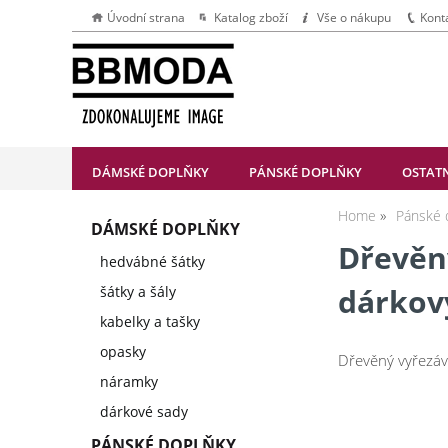
Úvodní strana
Katalog zboží
Vše o nákupu
Kont
DÁMSKÉ DOPLŇKY
PÁNSKÉ DOPLŇKY
OSTAT
Home
Pánské 
DÁMSKÉ DOPLŇKY
Dřevěn
hedvábné šátky
dárkov
šátky a šály
kabelky a tašky
opasky
Dřevěný vyřezáv
náramky
dárkové sady
PÁNSKÉ DOPLŇKY