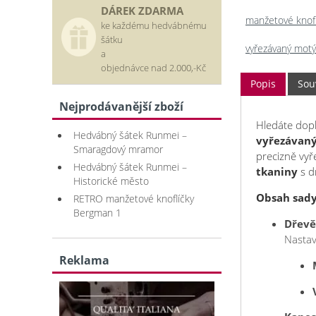
DÁREK ZDARMA
manžetové knofl
ke každému hedvábnému
šátku
vyřezávaný motý
a
objednávce nad 2.000,-Kč
Popis
Souv
Nejprodávanější zboží
Hledáte dopl
Hedvábný šátek Runmei –
vyřezávan
Smaragdový mramor
precizně vyř
Hedvábný šátek Runmei –
tkaniny
s d
Historické město
Obsah sady
RETRO manžetové knoflíčky
Bergman 1
Dřevě
Nastav
Reklama