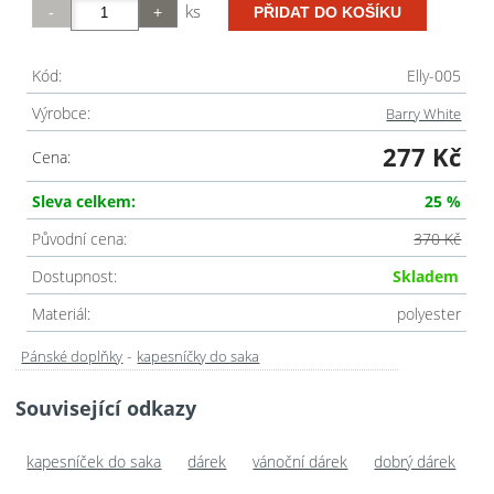
ks
Kód:
Elly-005
Výrobce:
Barry White
277 Kč
Cena:
Sleva celkem:
25 %
Původní cena:
370 Kč
Dostupnost:
Skladem
Materiál:
polyester
-
Pánské doplňky
kapesníčky do saka
Související odkazy
kapesníček do saka
dárek
vánoční dárek
dobrý dárek