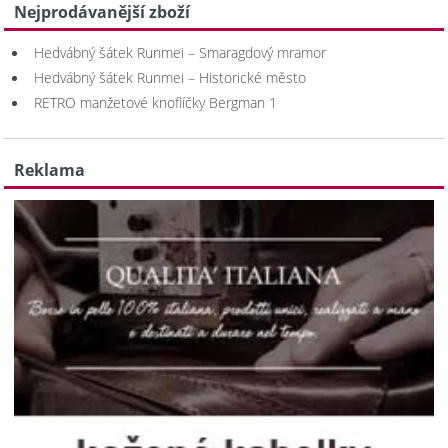
Nejprodávanější zboží
Hedvábný šátek Runmei – Smaragdový mramor
Hedvábný šátek Runmei – Historické město
RETRO manžetové knoflíčky Bergman 1
Reklama