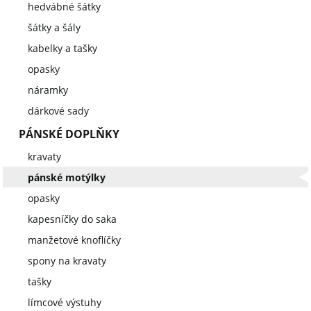
hedvábné šátky
šátky a šály
kabelky a tašky
opasky
náramky
dárkové sady
PÁNSKÉ DOPLŇKY
kravaty
pánské motýlky
opasky
kapesníčky do saka
manžetové knoflíčky
spony na kravaty
tašky
límcové výstuhy