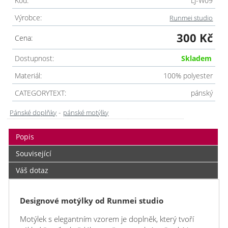
Kód:
LJ-W09
Výrobce:
Runmei studio
300 Kč
Cena:
Dostupnost:
Skladem
Materiál:
100% polyester
CATEGORYTEXT:
pánský
-
Pánské doplňky
pánské motýlky
Popis
Související
Váš dotaz
Designové motýlky od Runmei studio
Motýlek s elegantním vzorem je doplněk, který tvoří