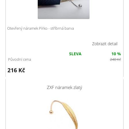
Otevřený náramek Pírko - stříbrná barva
Zobrazit detail
SLEVA
10 %
Původní cena
240
Kč
216
Kč
ZXF náramek zlatý