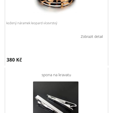
kožený náramek leopard vícevrstvý
Zobrazit detail
380
Kč
spona na kravatu