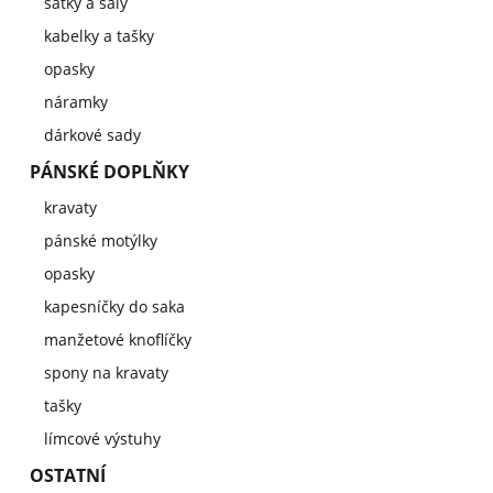
šátky a šály
kabelky a tašky
opasky
náramky
dárkové sady
PÁNSKÉ DOPLŇKY
kravaty
pánské motýlky
opasky
kapesníčky do saka
manžetové knoflíčky
spony na kravaty
tašky
límcové výstuhy
OSTATNÍ