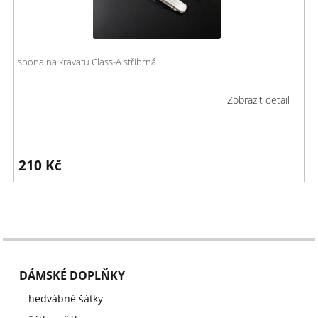
spona na kravatu Class-A stříbrná
Zobrazit detail
210
Kč
DÁMSKÉ DOPLŇKY
hedvábné šátky