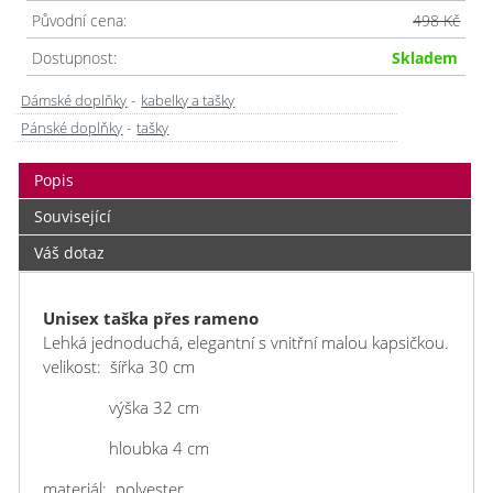
Původní cena:
498 Kč
Dostupnost:
Skladem
-
Dámské doplňky
kabelky a tašky
-
Pánské doplňky
tašky
Popis
Související
Váš dotaz
Unisex taška přes rameno
Lehká jednoduchá, elegantní s vnitřní malou kapsičkou.
velikost: šířka 30 cm
výška 32 cm
hloubka 4 cm
materiál: polyester