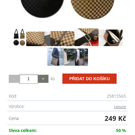
ks
Kód:
25815565
Výrobce:
Lexure
249 Kč
Cena:
Sleva celkem:
50 %