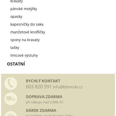
kravaty
pánské motýlky
opasky
kapesníčky do saka
manžetové knoflíčky
spony na kravaty
tašky
límcové výstuhy
OSTATNÍ
RYCHLÝ KONTAKT
603 820 591
info@bbmoda.cz
DOPRAVA ZDARMA
při nákupu nad 2.000,-Kč
DÁREK ZDARMA
ke každému hedvábnému šátku