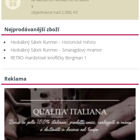
a
objednávce nad 2.000,-Kč
Nejprodávanější zboží
Hedvábný šátek Runmei – Historické město
Hedvábný šátek Runmei – Smaragdový mramor
RETRO manžetové knoflíčky Bergman 1
Reklama