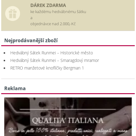
DÁREK ZDARMA
ke každému hedvábnému šátku
a
objednávce nad 2.000,-Kč
Nejprodávanější zboží
Hedvábný šátek Runmei – Historické město
Hedvábný šátek Runmei – Smaragdový mramor
RETRO manžetové knoflíčky Bergman 1
Reklama