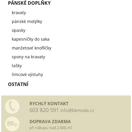
PÁNSKÉ DOPLŇKY
kravaty
pánské motýlky
opasky
kapesníčky do saka
manžetové knoflíčky
spony na kravaty
tašky
límcové výstuhy
OSTATNÍ
RYCHLÝ KONTAKT
603 820 591
info@bbmoda.cz
DOPRAVA ZDARMA
při nákupu nad 2.000,-Kč