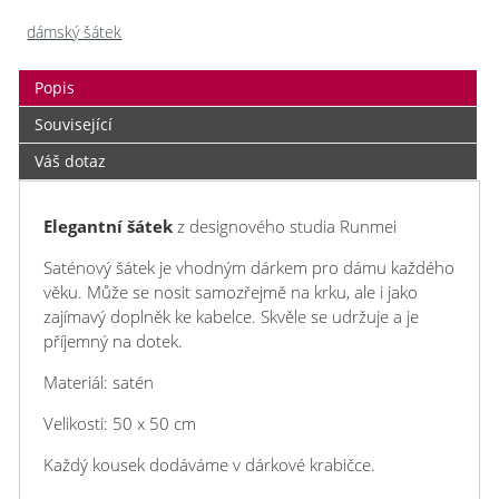
dámský šátek
Popis
Související
Váš dotaz
Elegantní šátek
z designového studia Runmei
Saténový šátek je vhodným dárkem pro dámu každého
věku. Může se nosit samozřejmě na krku, ale i jako
zajímavý doplněk ke kabelce. Skvěle se udržuje a je
příjemný na dotek.
Materiál: satén
Velikosti: 50 x 50 cm
Každý kousek dodáváme v dárkové krabičce.