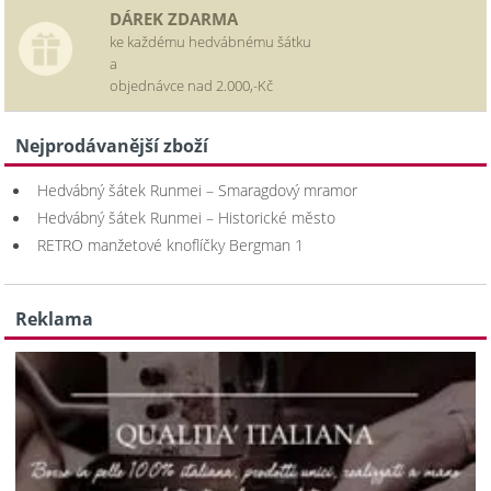
DÁREK ZDARMA
ke každému hedvábnému šátku
a
objednávce nad 2.000,-Kč
Nejprodávanější zboží
Hedvábný šátek Runmei – Smaragdový mramor
Hedvábný šátek Runmei – Historické město
RETRO manžetové knoflíčky Bergman 1
Reklama