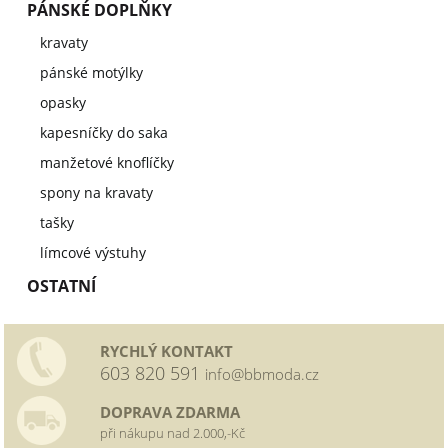
PÁNSKÉ DOPLŇKY
kravaty
pánské motýlky
opasky
kapesníčky do saka
manžetové knoflíčky
spony na kravaty
tašky
límcové výstuhy
OSTATNÍ
RYCHLÝ KONTAKT
603 820 591
info@bbmoda.cz
DOPRAVA ZDARMA
při nákupu nad 2.000,-Kč