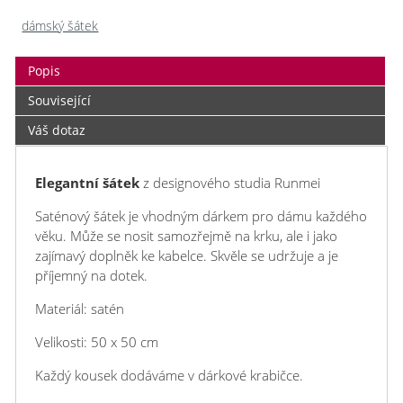
dámský šátek
Popis
Související
Váš dotaz
Elegantní šátek
z designového studia Runmei
Saténový šátek je vhodným dárkem pro dámu každého
věku. Může se nosit samozřejmě na krku, ale i jako
zajímavý doplněk ke kabelce. Skvěle se udržuje a je
příjemný na dotek.
Materiál: satén
Velikosti: 50 x 50 cm
Každý kousek dodáváme v dárkové krabičce.