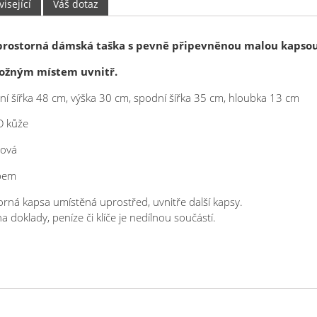
isející
Váš dotaz
 prostorná dámská taška s pevně připevněnou malou kapso
ložným místem uvnitř.
rní šířka 48 cm, výška 30 cm, spodní šířka 35 cm, hloubka 13 cm
O kůže
žová
ipem
orná kapsa umístěná uprostřed, uvnitře další kapsy.
 doklady, peníze či klíče je nedílnou součástí.