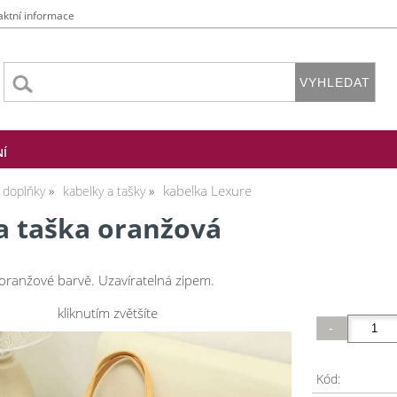
aktní informace
NÍ
kabelka Lexure
doplňky
kabelky a tašky
a taška oranžová
oranžové barvě. Uzavíratelná zipem.
kliknutím zvětšíte
Kód: