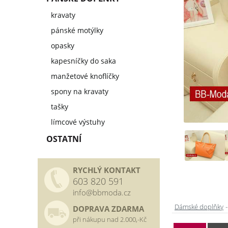
kravaty
pánské motýlky
opasky
kapesníčky do saka
manžetové knoflíčky
spony na kravaty
tašky
límcové výstuhy
OSTATNÍ
RYCHLÝ KONTAKT
603 820 591
info@bbmoda.cz
Dámské doplňky
DOPRAVA ZDARMA
při nákupu nad 2.000,-Kč