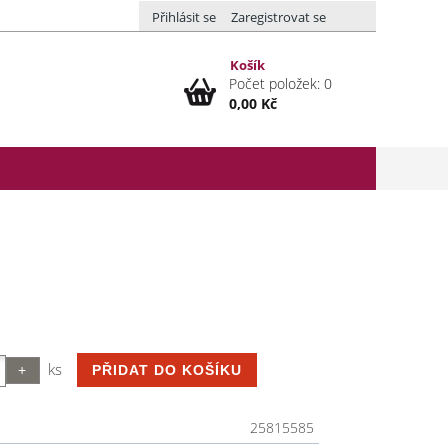
Přihlásit se
Zaregistrovat se
Košík
Počet položek: 0
0,00 Kč
ks
25815585