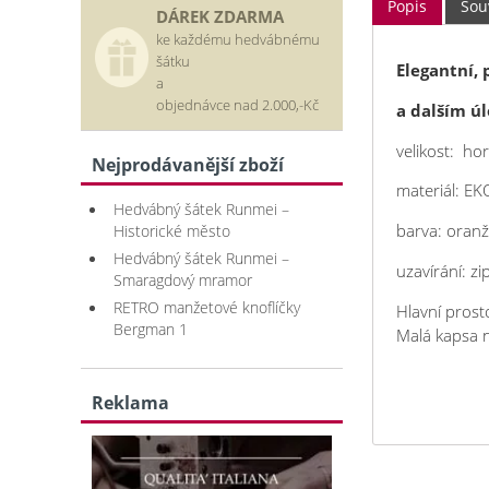
Popis
Souv
DÁREK ZDARMA
ke každému hedvábnému
šátku
Elegantní,
a
objednávce nad 2.000,-Kč
a dalším ú
velikost: ho
Nejprodávanější zboží
materiál: EK
Hedvábný šátek Runmei –
barva: oran
Historické město
Hedvábný šátek Runmei –
uzavírání: z
Smaragdový mramor
RETRO manžetové knoflíčky
Hlavní prost
Bergman 1
Malá kapsa na
Reklama