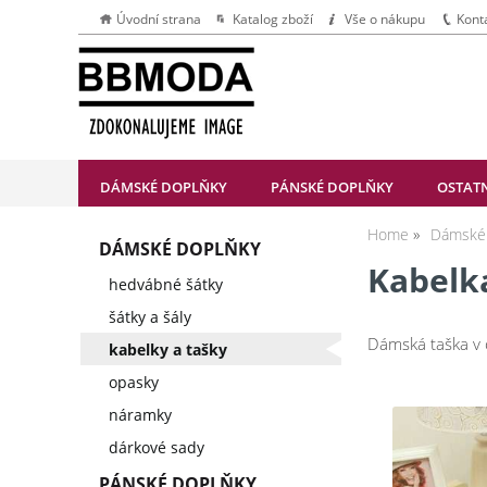
Úvodní strana
Katalog zboží
Vše o nákupu
Kont
DÁMSKÉ DOPLŇKY
PÁNSKÉ DOPLŇKY
OSTAT
Home
Dámské 
DÁMSKÉ DOPLŇKY
Kabelk
hedvábné šátky
šátky a šály
Dámská taška v 
kabelky a tašky
opasky
náramky
dárkové sady
PÁNSKÉ DOPLŇKY