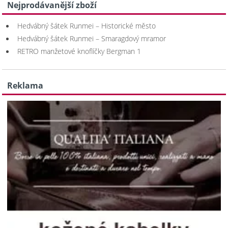
Nejprodávanější zboží
Hedvábný šátek Runmei – Historické město
Hedvábný šátek Runmei – Smaragdový mramor
RETRO manžetové knoflíčky Bergman 1
Reklama