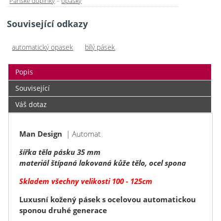
-
Pánské doplňky
opasky
Související odkazy
automatický opasek
bílý pásek
Popis
Související
Váš dotaz
Man Design
| Automat
šířka těla pásku 35 mm
materiál štípaná lakovaná kůže tělo, ocel spona
Skladem všechny velikosti 100 - 125cm
Luxusní kožený pásek s ocelovou automatickou
sponou druhé generace